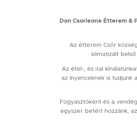
Don Csorleone Étterem & P
Az étterem Csór község
klimatizált bel
Az étel-, és ital kínálatun
az ínyenceknek is tudjunk a
Fogyasztóként és a vendéglá
egyszer betért hozzánk, az