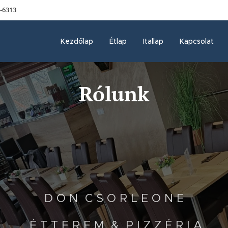
 -6313
Kezdőlap
Étlap
Itallap
Kapcsolat
Rólunk
D O N C S O R L E O N E
É T T E R E M & P I Z Z É R I A