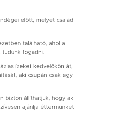
ndégei előtt, melyet családi
etben található, ahol a
 tudunk fogadni.
házias ízeket kedvelőkön át,
mítását, aki csupán csak egy
bizton állíthatjuk, hogy aki
zívesen ajánlja éttermünket