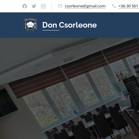
csorleone@gmail.com
+36-30 561
Don Csorleone