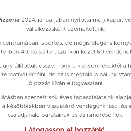
izzéria
2024. januárjában nyitotta meg kapuit ve
vállalkozásként üzemeltetünk.
 centrumában, sportos, de mégis elegáns környez
ső térben 40, külső teraszunkon közel 60 vendéget
kat úgy állítottuk össze, hogy a kisgyermekektől a 
lternatívát kínálni, de az is megtalálja nálunk szá
jó pizzát kíván elfogyasztani.
tásban szerzett sok éves tapasztalataink alapján 
 a későbbiekben visszatérő vendégünk lesz, és s
családjának, barátainak és az ismerőseinek.
Látogasson el hozzánk!