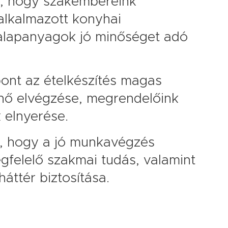
, hogy szakembereink
alkalmazott konyhai
 alapanyagok jó minőséget adó
ont az ételkészítés magas
énő elvégzése, megrendelőink
 elnyerése.
 hogy a jó munkavégzés
egfelelő szakmai tudás, valamint
háttér biztosítása.