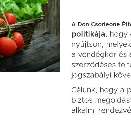
A Don Csorleone Étt
politikája
, hogy 
nyújtson, melye
a vendégkör és 
szerződéses felt
jogszabályi köv
Célunk, hogy a 
biztos megoldás
alkalmi rendezv