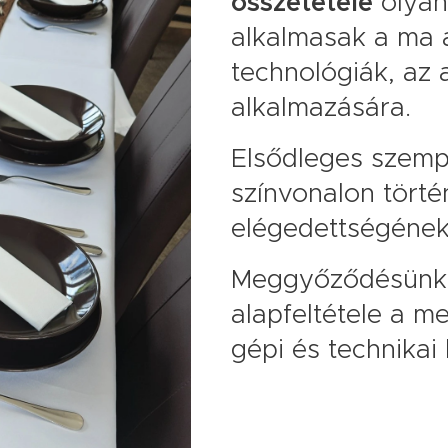
összetétele
olyan
alkalmasak a ma 
technológiák, az
alkalmazására.
Elsődleges szemp
színvonalon tört
elégedettségének
Meggyőződésünk,
alapfeltétele a m
gépi és technikai 