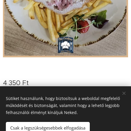
4 350
Ft
Sütiket használunk, hogy biztosítsuk a weboldal megfelelő
működését és biztonságát, valamint hogy a lehető legjobb
© 2023 Minden jog fenntartva
felhasználói élményt kínáljuk Neked.
Vissza a főoldalra >>
Kezdőlap
Sütik
Csak a legszükségesebbek elfogadása