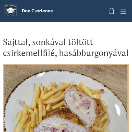
Don Csorleone
Sajttal, sonkával töltött
csirkemellfilé, hasábburgonyával